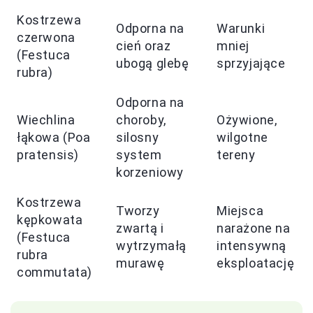
Kostrzewa
Odporna na
Warunki
czerwona
cień oraz
mniej
(Festuca
ubogą glebę
sprzyjające
rubra)
Odporna na
Wiechlina
choroby,
Ożywione,
łąkowa (Poa
silosny
wilgotne
pratensis)
system
tereny
korzeniowy
Kostrzewa
Tworzy
Miejsca
kępkowata
zwartą i
narażone na
(Festuca
wytrzymałą
intensywną
rubra
murawę
eksploatację
commutata)