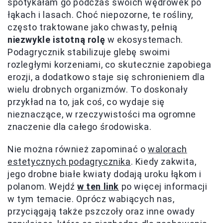
spotykałam go podczas swoich wędrówek po
łąkach i lasach. Choć niepozorne, te rośliny,
często traktowane jako chwasty, pełnią
niezwykle istotną rolę
w ekosystemach.
Podagrycznik stabilizuje glebę swoimi
rozległymi korzeniami, co skutecznie zapobiega
erozji, a dodatkowo staje się schronieniem dla
wielu drobnych organizmów. To doskonały
przykład na to, jak coś, co wydaje się
nieznaczące, w rzeczywistości ma ogromne
znaczenie dla całego środowiska.
Nie można również zapominać o
walorach
estetycznych podagrycznika
. Kiedy zakwita,
jego drobne białe kwiaty dodają uroku łąkom i
polanom. Wejdź
w ten link
po więcej informacji
w tym temacie. Oprócz wabiących nas,
przyciągają także pszczoły oraz inne owady