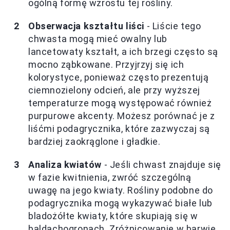
ogólną formę wzrostu tej rośliny.
Obserwacja kształtu liści
- Liście tego
chwasta mogą mieć owalny lub
lancetowaty kształt, a ich brzegi często są
mocno ząbkowane. Przyjrzyj się ich
kolorystyce, ponieważ często prezentują
ciemnozielony odcień, ale przy wyższej
temperaturze mogą występować również
purpurowe akcenty. Możesz porównać je z
liśćmi podagrycznika, które zazwyczaj są
bardziej zaokrąglone i gładkie.
Analiza kwiatów
- Jeśli chwast znajduje się
w fazie kwitnienia, zwróć szczególną
uwagę na jego kwiaty. Rośliny podobne do
podagrycznika mogą wykazywać białe lub
bladożółte kwiaty, które skupiają się w
baldachogronach. Zróżnicowanie w barwie