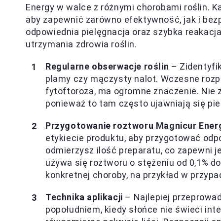
Energy w walce z różnymi chorobami roślin. K
aby zapewnić zarówno efektywność, jak i bez
odpowiednia pielęgnacja oraz szybka reakacj
utrzymania zdrowia roślin.
Regularne obserwacje roślin
– Zidentyfik
plamy czy mączysty nalot. Wczesne rozp
fytoftoroza, ma ogromne znaczenie. Nie z
ponieważ to tam często ujawniają się p
Przygotowanie roztworu Magnicur Ener
etykiecie produktu, aby przygotować odpo
odmierzysz ilość preparatu, co zapewni 
używa się roztworu o stężeniu od 0,1% do
konkretnej choroby, na przykład w przypa
Technika aplikacji
– Najlepiej przeprowa
popołudniem, kiedy słońce nie świeci int