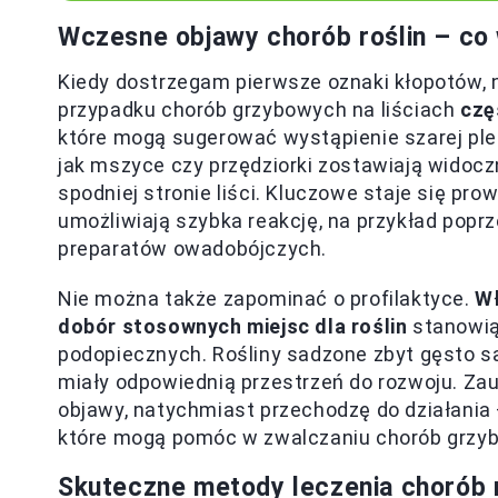
Wczesne objawy chorób roślin – co
Kiedy dostrzegam pierwsze oznaki kłopotów, 
przypadku chorób grzybowych na liściach
czę
które mogą sugerować wystąpienie szarej pleśn
jak mszyce czy przędziorki zostawiają widoczn
spodniej stronie liści. Kluczowe staje się p
umożliwiają szybka reakcję, na przykład pop
preparatów owadobójczych.
Nie można także zapominać o profilaktyce.
Wł
dobór stosownych miejsc dla roślin
stanowią
podopiecznych. Rośliny sadzone zbyt gęsto są
miały odpowiednią przestrzeń do rozwoju. Zau
objawy, natychmiast przechodzę do działania
które mogą pomóc w zwalczaniu chorób grzy
Skuteczne metody leczenia chorób r