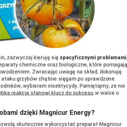
n, zazwyczaj kieruję się
specyficznymi problemami
eparaty chemiczne oraz biologiczne, które pomagaj
powodzeniem. Zwracając uwagę na skład, dokonuję
u ataku grzybów chętnie sięgam po sprawdzone
kodników, wybieram insektycydy. Pamiętajmy, że nie
ybka reakcja stanowi klucz do sukcesu
w walce o
robami dzięki Magnicur Energy?
pozwolą skutecznie wykorzystać preparat Magnicur