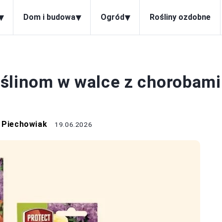
▾
▾
▾
Dom i budowa
Ogród
Rośliny ozdobne
ROBY ROŚLIN
ślinom w walce z chorobami
 Piechowiak
19.06.2026