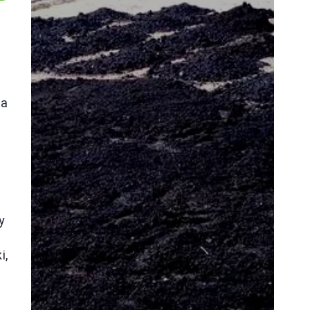
na
y
i,