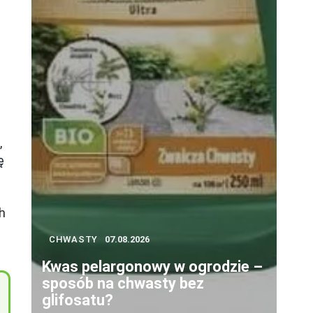
,
ę
h
CHWASTY
07.08.2026
Kwas pelargonowy w ogrodzie –
sposób na chwasty bez
glifosatu?