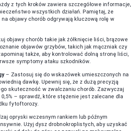
ażdy z tych kroków zawiera szczegółowe informacje
pieczeństwo wszystkich działań. Pamiętaj, że
a na objawy chorób odgrywają kluczową rolę w
uj objawy chorób takie jak żółknięcie liści, brązowe
oznanie objawów grzybów, takich jak mączniak czy
apominaj także, aby kontrolować dolną stronę liści,
ierwsze symptomy ataku szkodników.
gy
– Zastosuj się do wskazówek umieszczonych na
wiednią dawkę. Upewnij się, że z dużą precyzją
jego skuteczność w zwalczaniu chorób. Zazwyczaj
 0,5% – sprawdź, które stężenie jest zalecane dla
dku fytoftorozy.
dzaj opryski wczesnym rankiem lub późnym
ensywnie. Użyj dysz drobnokroplistych, aby uzyskać