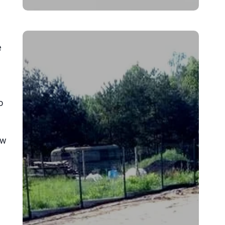
e
o
ów