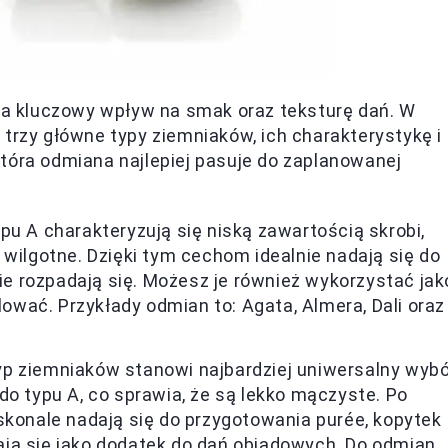
a kluczowy wpływ na smak oraz teksturę dań. W
 trzy główne typy ziemniaków, ich charakterystykę i
tóra odmiana najlepiej pasuje do zaplanowanej
pu A charakteryzują się niską zawartością skrobi,
 wilgotne. Dzięki tym cechom idealnie nadają się do
nie rozpadają się. Możesz je również wykorzystać jak
lować. Przykłady odmian to: Agata, Almera, Dali oraz
p ziemniaków stanowi najbardziej uniwersalny wybó
do typu A, co sprawia, że są lekko mączyste. Po
skonale nadają się do przygotowania purée, kopytek
ją się jako dodatek do dań obiadowych. Do odmian