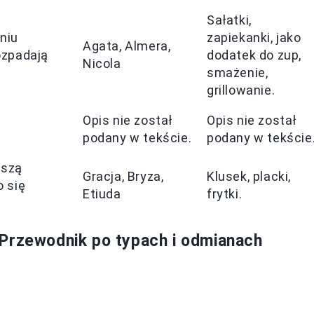
Sałatki,
niu
zapiekanki, jako
Agata, Almera,
ozpadają
dodatek do zup,
Nicola
smażenie,
grillowanie.
Opis nie został
Opis nie został
podany w tekście.
podany w tekście
ższą
Gracja, Bryza,
Klusek, placki,
o się
Etiuda
frytki.
 Przewodnik po typach i odmianach