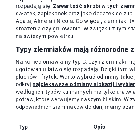
rozpadają się.
Zawartość skrobi w tych ziemn
sałatek, zapiekanek oraz jako dodatek do zup
Agata, Almera i Nicola. Co więcej, ziemniaki
smażenia czy grillowania. W związku z tym st
na świeżym powietrzu.
Typy ziemniaków mają różnorodne z
Na koniec omawiamy typ C, czyli ziemniaki m
ugotowaniu łatwo się rozpadają. Dzięki tym w
placków i frytek. Warto wybrać odmiany takie j
odkryj
najciekawsze odmiany alokazji i wybie
według ich typów kulinarnych nie tylko ułatw
potraw, które serwujemy naszym bliskim. W z
odpowiednich ziemniaków do dań, mamy szans
Typ
Opis