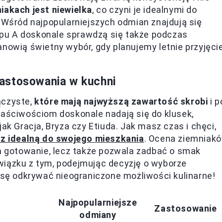
iakach jest niewielka
, co czyni je idealnymi do
. Wśród najpopularniejszych odmian znajdują się
 typu A doskonale sprawdzą się także podczas
anowią świetny wybór, gdy planujemy letnie przyjęci
astosowania w kuchni
ączyste,
które mają najwyższą zawartość skrobi
i p
łaściwościom doskonale nadają się do klusek,
ak Gracja, Bryza czy Etiuda. Jak masz czas i chęci,
rz idealną do swojego mieszkania
. Ocena ziemniak
ia gotowanie, lecz także pozwala zadbać o smak
wiązku z tym, podejmując decyzję o wyborze
ę odkrywać nieograniczone możliwości kulinarne!
Najpopularniejsze
Zastosowanie
odmiany