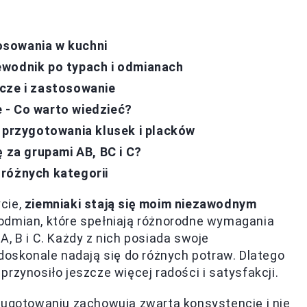
osowania w kuchni
ewodnik po typach i odmianach
cze i zastosowanie
 - Co warto wiedzieć?
o przygotowania klusek i placków
ę za grupami AB, BC i C?
różnych kategorii
cie,
ziemniaki stają się moim niezawodnym
 odmian, które spełniają różnorodne wymagania
, B i C. Każdy z nich posiada swoje
 doskonale nadają się do różnych potraw. Dlatego
rzynosiło jeszcze więcej radości i satysfakcji.
o ugotowaniu zachowują zwartą konsystencję i nie