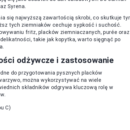
raz Syrena.
a się najwyższą zawartością skrobi, co skutkuje ty
ąższ tych ziemniaków cechuje sypkość i suchość.
towywaniu fritz, placków ziemniaczanych, purée oraz
elikatności, takie jak kopytka, warto sięgnąć po
a.
ości odżywcze i zastosowanie
zbędne do przygotowania pysznych placków
 warzywo, można wykorzystywać na wiele
iednich składników odgrywa kluczową rolę w
ów.
pu C)