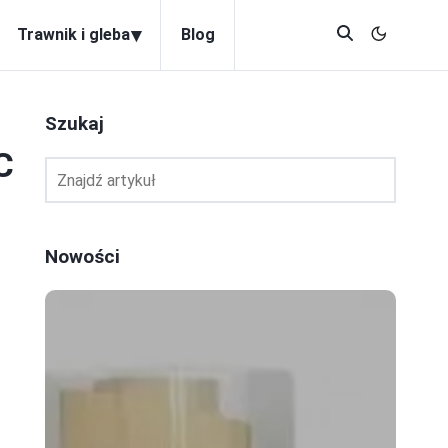
▾
Trawnik i gleba
Blog
Szukaj
C
Nowości