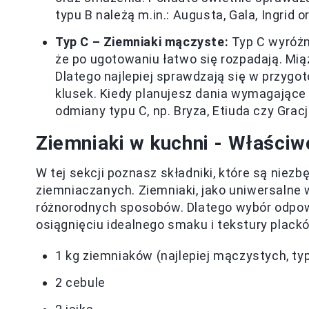
typu B należą m.in.: Augusta, Gala, Ingrid o
Typ C – Ziemniaki mączyste:
Typ C wyróżni
że po ugotowaniu łatwo się rozpadają. Mi
Dlatego najlepiej sprawdzają się w przygo
klusek. Kiedy planujesz dania wymagające d
odmiany typu C, np. Bryza, Etiuda czy Gracj
Ziemniaki w kuchni - Właściw
W tej sekcji poznasz składniki, które są nie
ziemniaczanych. Ziemniaki, jako uniwersalne
różnorodnych sposobów. Dlatego wybór odpow
osiągnięciu idealnego smaku i tekstury plack
1 kg ziemniaków (najlepiej mączystych, ty
2 cebule