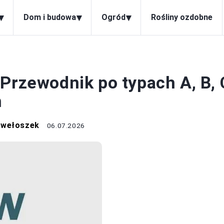
▾
▾
▾
Dom i budowa
Ogród
Rośliny ozdobne
WARZYWA
 Przewodnik po typach A, B, 
h
awełoszek
06.07.2026