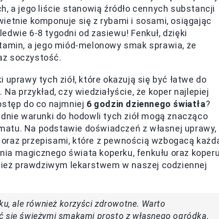
, a jego liście stanowią źródło cennych substancji
ietnie komponuje się z rybami i sosami, osiągając
edwie 6-8 tygodni od zasiewu! Fenkuł, dzięki
itamin, a jego miód-melonowy smak sprawia, że
az soczystość.
 uprawy tych ziół, które okazują się być łatwe do
 przykład, czy wiedziałyście, że koper najlepiej
ostęp do co najmniej
6 godzin dziennego światła
?
ednie warunki do hodowli tych ziół mogą znacząco
matu. Na podstawie doświadczeń z własnej uprawy,
 oraz przepisami, które z pewnością wzbogacą każd
ia magicznego świata koperku, fenkułu oraz koperu
ównież prawdziwym lekarstwem w naszej codziennej
ku, ale również korzyści zdrowotne. Warto
yć się świeżymi smakami prosto z własnego ogródka.