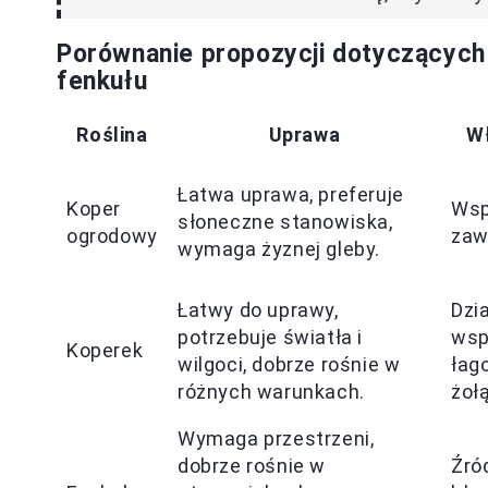
Porównanie propozycji dotyczących 
fenkułu
Roślina
Uprawa
W
Łatwa uprawa, preferuje
Koper
Wsp
słoneczne stanowiska,
ogrodowy
zaw
wymaga żyznej gleby.
Łatwy do uprawy,
Dzi
potrzebuje światła i
wsp
Koperek
wilgoci, dobrze rośnie w
łag
różnych warunkach.
żoł
Wymaga przestrzeni,
dobrze rośnie w
Źród