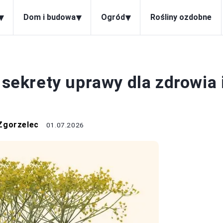
▾
▾
▾
Dom i budowa
Ogród
Rośliny ozdobne
ZIOŁA
 sekrety uprawy dla zdrowia 
Zgorzelec
01.07.2026