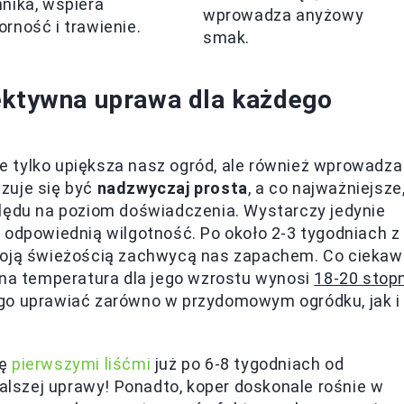
nnika, wspiera
wprowadza anyżowy
orność i trawienie.
smak.
fektywna uprawa dla każdego
nie tylko upiększa nasz ogród, ale również wprowadza
azuje się być
nadzwyczaj prosta
, a co najważniejsze
ględu na poziom doświadczenia. Wystarczy jedynie
 odpowiednią wilgotność. Po około 2-3 tygodniach z
swoją świeżością zachwycą nas zapachem. Co ciekaw
lna temperatura dla jego wzrostu wynosi
18-20 stopn
 go uprawiać zarówno w przydomowym ogródku, jak i
ię
pierwszymi liśćmi
już po 6-8 tygodniach od
lszej uprawy! Ponadto, koper doskonale rośnie w