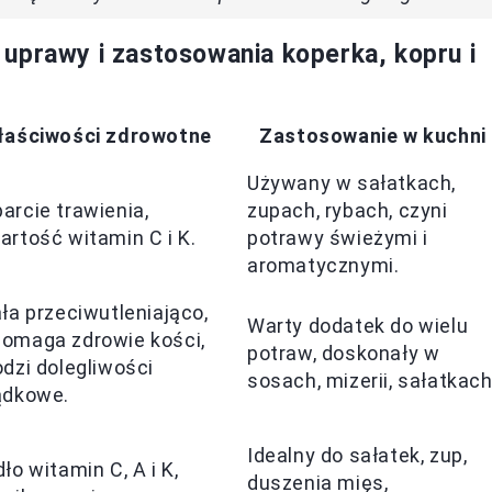
uprawy i zastosowania koperka, kopru i
łaściwości zdrowotne
Zastosowanie w kuchni
Używany w sałatkach,
arcie trawienia,
zupach, rybach, czyni
artość witamin C i K.
potrawy świeżymi i
aromatycznymi.
ała przeciwutleniająco,
Warty dodatek do wielu
omaga zdrowie kości,
potraw, doskonały w
odzi dolegliwości
sosach, mizerii, sałatkach
ądkowe.
Idealny do sałatek, zup,
ło witamin C, A i K,
duszenia mięs,