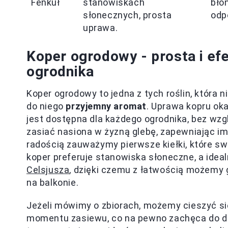
Fenkuł
stanowiskach
bło
słonecznych, prosta
odp
uprawa.
Koper ogrodowy - prosta i e
ogrodnika
Koper ogrodowy to jedna z tych roślin, która 
do niego
przyjemny aromat
. Uprawa kopru ok
jest dostępna dla każdego ogrodnika, bez wz
zasiać nasiona w żyzną glebę, zapewniając im
radością zauważymy pierwsze kiełki, które 
koper preferuje stanowiska słoneczne, a idea
Celsjusza
, dzięki czemu z łatwością możemy
na balkonie.
Jeżeli mówimy o zbiorach, możemy cieszyć s
momentu zasiewu, co na pewno zachęca do da