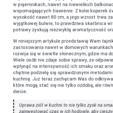
w pojemnikach, nawet na niewielkich balkonach
wspomagających trawienie. Z kolei koperek św
wysokość nawet 80 cm, a jego wzrost trwa zal
wyjątkowej bulwie, to prawdziwa skarbnica w
potrawy zyskują niezwykłą aromatyczność or
W niniejszym artykule przedstawię Wam tajniki
zastosowania nawet w domowych warunkach. Na
rozwija się w świetle słonecznym, gdzie ma d
Wiele osób nie zdaje sobie sprawy, że odpowi
wpłynąć na intensywność ich smaku oraz aro
chętnie podzielę się sprawdzonymi metodami
kuchnię. Już teraz zachęcam Was do odkrywan
które mogą stać się nie tylko ozdobą, ale r
diecie.
Uprawa ziół w kuchni to nie tylko zysk na sma
zainwestować czas w ich hodowlę, aby ciesz