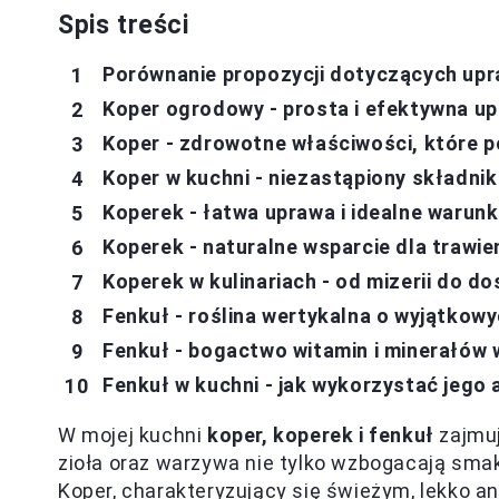
Spis treści
Porównanie propozycji dotyczących upra
Koper ogrodowy - prosta i efektywna u
Koper - zdrowotne właściwości, które 
Koper w kuchni - niezastąpiony składni
Koperek - łatwa uprawa i idealne warunki 
Koperek - naturalne wsparcie dla trawien
Koperek w kulinariach - od mizerii do 
Fenkuł - roślina wertykalna o wyjątko
Fenkuł - bogactwo witamin i minerałów w
Fenkuł w kuchni - jak wykorzystać jeg
W mojej kuchni
koper, koperek i fenkuł
zajmuj
zioła oraz warzywa nie tylko wzbogacają smak
Koper, charakteryzujący się świeżym, lekko 