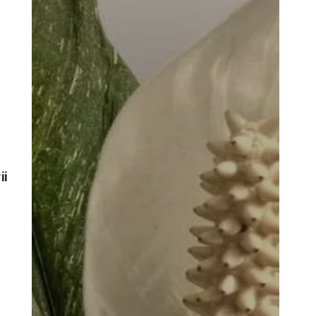
w
ii
i