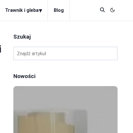
▾
Trawnik i gleba
Blog
Szukaj
i
Nowości