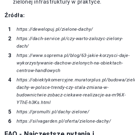
zielonej infrastruktury w praktyce.
Źródła:
https://dewelopuj.pl/zielone-dachy/
https://dach-service.pl/czy-warto-zalozyc-zielony-
dach/
https://www.soprema.pl/blog/63-jakie-korzysci-daje-
wykorzystywanie-dachow-zielonych-na-obiektach-
centrow-handlowych
https://obiektykomercyjne.muratorplus.pl/budowa/ziel
dachy-w-polsce-trendy-czy-stala-zmiana-w-
budownictwie-zobacz-ciekawe-realizacje-aa-m96X-
YThE-h3Ks.html
https://promulti.pl/dachy-zielone/
https://silvagarden.pl/oferta/zielone-dachy/
FAQ - Najczęstsze pytania i