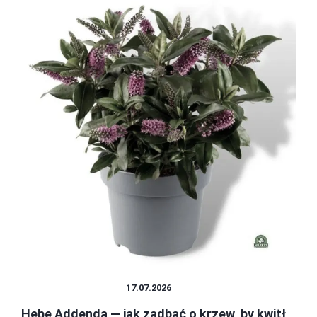
ROŚLINY OZDOBNE
17.07.2026
Hebe Addenda — jak zadbać o krzew, by kwitł