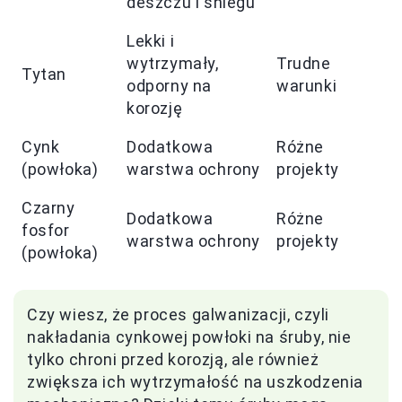
deszczu i śniegu
Lekki i
wytrzymały,
Trudne
Tytan
odporny na
warunki
korozję
Cynk
Dodatkowa
Różne
(powłoka)
warstwa ochrony
projekty
Czarny
Dodatkowa
Różne
fosfor
warstwa ochrony
projekty
(powłoka)
Czy wiesz, że proces galwanizacji, czyli
nakładania cynkowej powłoki na śruby, nie
tylko chroni przed korozją, ale również
zwiększa ich wytrzymałość na uszkodzenia