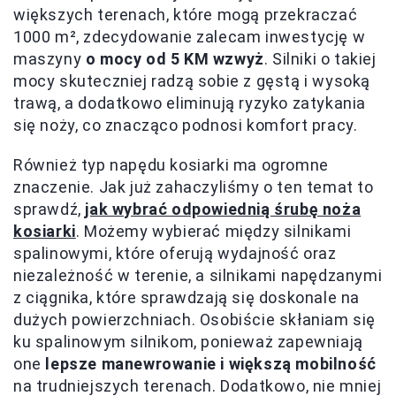
większych terenach, które mogą przekraczać
1000 m², zdecydowanie zalecam inwestycję w
maszyny
o mocy od 5 KM wzwyż
. Silniki o takiej
mocy skuteczniej radzą sobie z gęstą i wysoką
trawą, a dodatkowo eliminują ryzyko zatykania
się noży, co znacząco podnosi komfort pracy.
Również typ napędu kosiarki ma ogromne
znaczenie. Jak już zahaczyliśmy o ten temat to
sprawdź,
jak wybrać odpowiednią śrubę noża
kosiarki
. Możemy wybierać między silnikami
spalinowymi, które oferują wydajność oraz
niezależność w terenie, a silnikami napędzanymi
z ciągnika, które sprawdzają się doskonale na
dużych powierzchniach. Osobiście skłaniam się
ku spalinowym silnikom, ponieważ zapewniają
one
lepsze manewrowanie i większą mobilność
na trudniejszych terenach. Dodatkowo, nie mniej