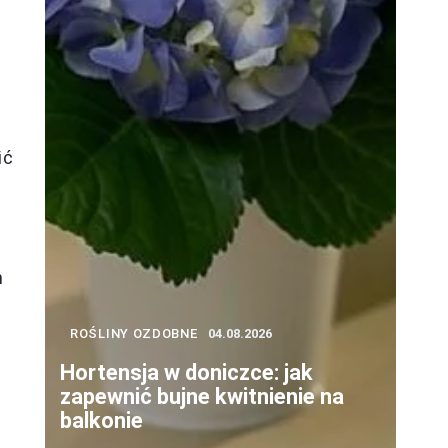
e
ić
e
m
ROŚLINY OZDOBNE
04.08.2026
Hortensja w doniczce: jak
zapewnić bujne kwitnienie na
balkonie