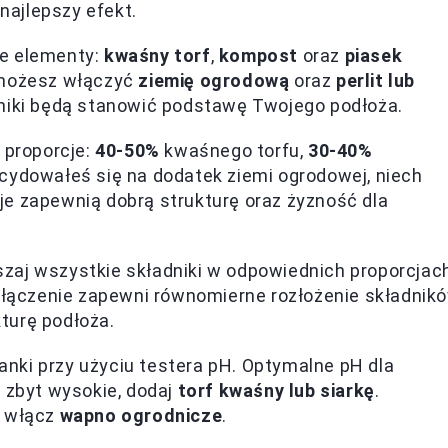
 najlepszy efekt.
ce elementy:
kwaśny torf
,
kompost
oraz
piasek
 możesz włączyć
ziemię ogrodową
oraz
perlit lub
dniki będą stanowić podstawę Twojego podłoża.
 proporcje:
40-50%
kwaśnego torfu,
30-40%
ecydowałeś się na dodatek ziemi ogrodowej, niech
cje zapewnią dobrą strukturę oraz żyzność dla
szaj wszystkie składniki w odpowiednich proporcjac
połączenie zapewni równomierne rozłożenie składnik
turę podłoża.
nki przy użyciu testera pH. Optymalne pH dla
st zbyt wysokie, dodaj
torf kwaśny lub siarkę
.
, włącz
wapno ogrodnicze
.