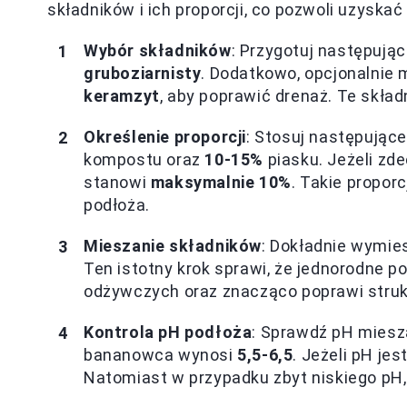
składników i ich proporcji, co pozwoli uzyskać
Wybór składników
: Przygotuj następują
gruboziarnisty
. Dodatkowo, opcjonalnie
keramzyt
, aby poprawić drenaż. Te skła
Określenie proporcji
: Stosuj następujące
kompostu oraz
10-15%
piasku. Jeżeli zd
stanowi
maksymalnie 10%
. Takie propor
podłoża.
Mieszanie składników
: Dokładnie wymie
Ten istotny krok sprawi, że jednorodne 
odżywczych oraz znacząco poprawi struk
Kontrola pH podłoża
: Sprawdź pH miesza
bananowca wynosi
5,5-6,5
. Jeżeli pH je
Natomiast w przypadku zbyt niskiego pH