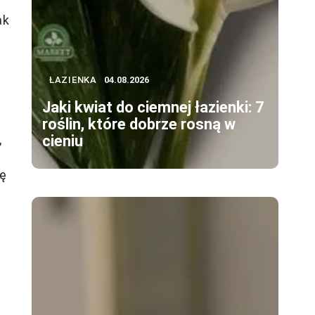
ak
ŁAZIENKA
04.08.2026
Jaki kwiat do ciemnej łazienki: 7
.
roślin, które dobrze rosną w
,
cieniu
wę