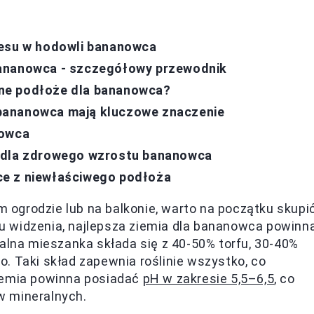
cesu w hodowli bananowca
bananowca - szczegółowy przewodnik
ne podłoże dla bananowca?
bananowca mają kluczowe znaczenie
nowca
e dla zdrowego wzrostu bananowca
ce z niewłaściwego podłoża
ogrodzie lub na balkonie, warto na początku skupi
tu widzenia, najlepsza ziemia dla bananowca powinn
ealna mieszanka składa się z 40-50% torfu, 30-40%
. Taki skład zapewnia roślinie wszystko, co
ziemia powinna posiadać
pH w zakresie 5,5–6,5
, co
w mineralnych.