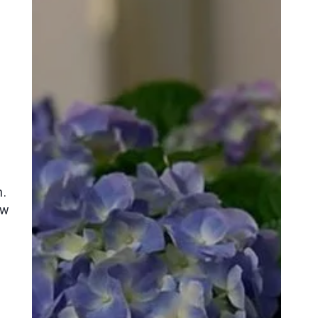
h.
ów