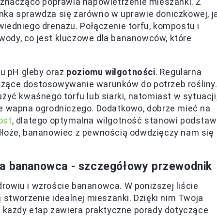
y znacząco poprawia napowietrzenie mieszanki. Z
nka sprawdza się zarówno w uprawie doniczkowej, j
iedniego drenażu. Połączenie torfu, kompostu i
ody, co jest kluczowe dla bananowców, które
u pH gleby oraz
poziomu wilgotności
. Regularna
eżące dostosowywanie warunków do potrzeb rośliny
żyć kwaśnego torfu lub siarki, natomiast w sytuacji
ie wapna ogrodniczego. Dodatkowo, dobrze mieć na
ost
, dlatego optymalna wilgotność stanowi podsta
dłoże, bananowiec z pewnością odwdzięczy nam się
la bananowca - szczegółowy przewodnik
rowiu i wzroście bananowca. W poniższej liście
 stworzenie idealnej mieszanki. Dzięki nim Twoja
a każdy etap zawiera praktyczne porady dotyczące