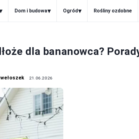
▾
▾
▾
Dom i budowa
Ogród
Rośliny ozdobne
OWOCE
dłoże dla bananowca? Porad
awełoszek
21.06.2026