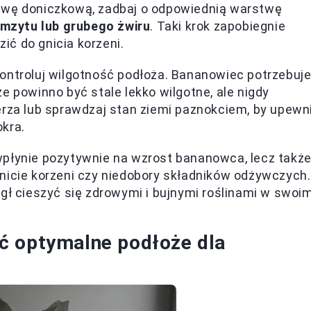
prawę doniczkową, zadbaj o odpowiednią warstwę
mzytu lub grubego żwiru
. Taki krok zapobiegnie
ć do gnicia korzeni.
kontroluj wilgotność podłoża. Bananowiec potrzebuj
e powinno być stale lekko wilgotne, ale nigdy
erza lub sprawdzaj stan ziemi paznokciem, by upewn
okra.
wpłynie pozytywnie na wzrost bananowca, lecz takż
nicie korzeni czy niedobory składników odżywczych.
 cieszyć się zdrowymi i bujnymi roślinami w swoi
ć optymalne podłoże dla