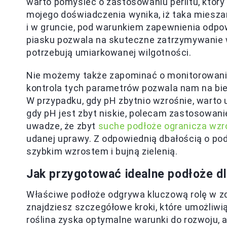
warto pomyśleć o zastosowaniu perlitu, któr
mojego doświadczenia wynika, iż taka miesza
i w gruncie, pod warunkiem zapewnienia odpow
piasku pozwala na skuteczne zatrzymywanie w
potrzebują umiarkowanej wilgotności.
Nie możemy także zapominać o monitorowani
kontrola tych parametrów pozwala nam na bi
W przypadku, gdy pH zbytnio wzrośnie, warto u
gdy pH jest zbyt niskie, polecam zastosowan
uwadze, że zbyt
suche podłoże ogranicza wzr
udanej uprawy. Z odpowiednią dbałością o po
szybkim wzrostem i bujną zielenią.
Jak przygotować idealne podłoże d
Właściwe podłoże odgrywa kluczową rolę w zd
znajdziesz szczegółowe kroki, które umożliwią
roślina zyska optymalne warunki do rozwoju, 