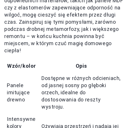
odpowiednich materiałów, takich jak panele MDF
czy z elastomerów zapewniające odporność na
wilgoć, mogę cieszyć się efektem przez długi
czas. Zainspiruj się tymi pomysłami, zarówno
podczas drobnej metamorfozy, jak i większego
remontu – w końcu kuchnia powinna być
miejscem, w którym czuć magię domowego
ciepła!
Wzór/kolor
Opis
Dostępne w różnych odcieniach,
Panele
od jasnej sosny po głęboki
imitujące
orzech, idealne do
drewno
dostosowania do reszty
wystroju.
Intensywne
kolory
Ożywiają przestrzeń i nadają jej