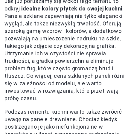
Jak już poruszamy się wokół tego tematu to
odkryj
idealne kolory płytek do swojej kuchni
.
Panele szklane zapewniają nie tylko elegancki
wygląd, ale także niezwykłą trwałość. Oferują
szeroką gamę wzorów i kolorów, a dodatkowo
pozwalają na umieszczenie nadruku na szkle,
takiego jak zdjęcie czy dekoracyjna grafika.
Utrzymanie ich w czystości nie sprawia
trudności, a gładka powierzchnia eliminuje
problem fug, które często gromadzą brud i
tłuszcz. Co więcej, cena szklanych paneli różni
się w zależności od modelu, ale warto
inwestować w rozwiązania, które przetrwają
próbę czasu.
Podczas remontu kuchni warto także zwrócić
uwagę na panele drewniane. Chociaż kiedyś
postrzegano je jako niefunkcjonalne w