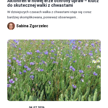
Aklonifen w nowej erze ochrony upraw – klucz
do skutecznej walki z chwastami
W dzisiejszych czasach walka z chwastami staje się coraz
bardziej skomplikowana, ponieważ obserwujem...
Sabina Zgorzelec
CHWASTY
04.07.2026