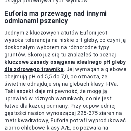
osiąga porównywalnych wyników.
Euforia ma przewagę nad innymi
odmianami pszenicy
Jednym z kluczowych atutów Euforii jest
wysoka tolerancja na niskie pH gleby, co czyni ją
doskonałym wyborem na różnorodne typy
gruntów. Skoro już się tu znalazłeś to poznaj
kluczowe zasady osiągania idealnego pH gleby
dla zdrowego trawnika
. Jej wymagania glebowe
obejmują pH od 5,5 do 7,0, co oznacza, że
świetnie odnajduje się na glebach klasy I-IVa.
Taki aspekt daje mi pewność, że mogę ją
uprawiać w różnych warunkach, co nie jest
łatwe dla każdej odmiany. Przy odpowiedniej
gęstości nasion wynoszącej 225-375 ziaren na
metr kwadratowy, Euforia potrafi wyprodukować
ziarno chlebowe klasy A/E, co pozwala na