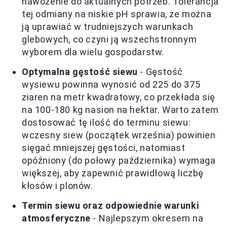
nawożenie do aktualnych potrzeb. Tolerancja
tej odmiany na niskie pH sprawia, że można
ją uprawiać w trudniejszych warunkach
glebowych, co czyni ją wszechstronnym
wyborem dla wielu gospodarstw.
Optymalna gęstość siewu
- Gęstość
wysiewu powinna wynosić od 225 do 375
ziaren na metr kwadratowy, co przekłada się
na 100-180 kg nasion na hektar. Warto zatem
dostosować tę ilość do terminu siewu:
wczesny siew (początek września) powinien
sięgać mniejszej gęstości, natomiast
opóźniony (do połowy października) wymaga
większej, aby zapewnić prawidłową liczbę
kłosów i plonów.
Termin siewu oraz odpowiednie warunki
atmosferyczne
- Najlepszym okresem na