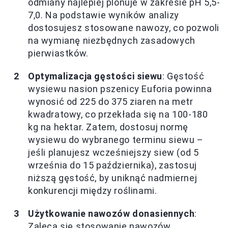
odmiany najlepiej plonuje w zakresie pH 5,5-
7,0. Na podstawie wyników analizy
dostosujesz stosowane nawozy, co pozwoli
na wymianę niezbędnych zasadowych
pierwiastków.
Optymalizacja gęstości siewu
: Gęstość
wysiewu nasion pszenicy Euforia powinna
wynosić od 225 do 375 ziaren na metr
kwadratowy, co przekłada się na 100-180
kg na hektar. Zatem, dostosuj normę
wysiewu do wybranego terminu siewu –
jeśli planujesz wcześniejszy siew (od 5
września do 15 października), zastosuj
niższą gęstość, by uniknąć nadmiernej
konkurencji między roślinami.
Użytkowanie nawozów donasiennych
:
Zaleca się stosowanie nawozów