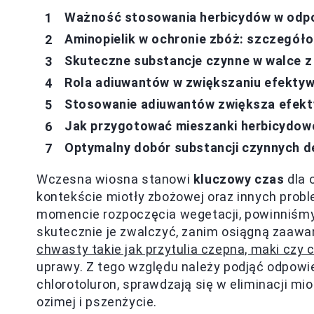
Ważność stosowania herbicydów w odpo
Aminopielik w ochronie zbóż: szczegó
Skuteczne substancje czynne w walce z
Rola adiuwantów w zwiększaniu efekty
Stosowanie adiuwantów zwiększa efekt
Jak przygotować mieszanki herbicydowe
Optymalny dobór substancji czynnych de
Wczesna wiosna stanowi
kluczowy czas
dla 
kontekście miotły zbożowej oraz innych prob
momencie rozpoczęcia wegetacji, powinniśmy 
skutecznie je zwalczyć, zanim osiągną zaawa
chwasty takie jak przytulia czepna, maki czy 
uprawy. Z tego względu należy podjąć odpowie
chlorotoluron, sprawdzają się w eliminacji m
ozimej i pszenżycie.