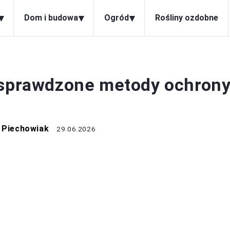
▾
▾
▾
Dom i budowa
Ogród
Rośliny ozdobne
M I BUDOWA
: sprawdzone metody ochron
 Piechowiak
29.06.2026