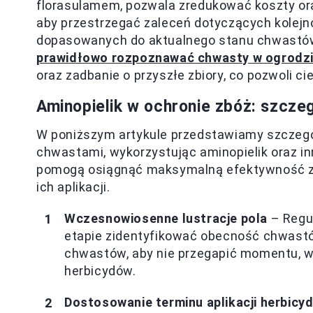
florasulamem, pozwala zredukować koszty or
aby przestrzegać zaleceń dotyczących kolej
dopasowanych do aktualnego stanu chwastów.
prawidłowo rozpoznawać chwasty w ogrodz
oraz zadbanie o przyszłe zbiory, co pozwoli ci
Aminopielik w ochronie zbóż: szcz
W poniższym artykule przedstawiamy szczegó
chwastami, wykorzystując aminopielik oraz inn
pomogą osiągnąć maksymalną efektywność z
ich aplikacji.
Wczesnowiosenne lustracje pola
– Regul
etapie zidentyfikować obecność chwast
chwastów, aby nie przegapić momentu, w 
herbicydów.
Dostosowanie terminu aplikacji herbicy