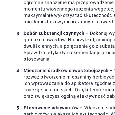
ogromne znaczenie ma przeprowadzenie z
momentu wiosennego ruszenia wegetacji 
maksymalnie wykorzystać skuteczność ś
miotłami zbożowymi oraz innymi chwasta
Dobór substancji czynnych
– Dokonuj wy
gatunku chwastów. Na przykład, aminopie
dwuliściennych, a połączenie go z substa
Sprawdzaj etykiety i rekomendacje produ
stosowania.
Mieszanie środków chwastobójczych
– 
rozważ stworzenie mieszaniny herbicydów
ich wprowadzania do aplikatora zgodnie 
kończąc na emulsjach. Dzięki temu zmni
oraz zwiększysz ogólną efektywność zab
Stosowanie adiuwantów
– Włączenie adi
herbicydów zwiększa ich skuteczność. Wy