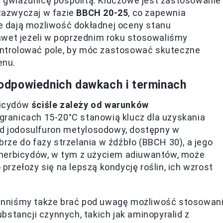
 i gwiazdnicę pospolitą. Kluczowe jest zastosowanie
 zazwyczaj w fazie
BBCH 20-25
, co zapewnia
 dają możliwość dokładnej oceny stanu
awet jeżeli w poprzednim roku stosowaliśmy
kontrolować pole, by móc zastosować skuteczne
enu.
odpowiednich dawkach i terminach
bicydów
ściśle zależy od warunków
granicach 15-20°C stanowią klucz dla uzyskania
ład jodosulfuron metylosodowy, dostępny w
obrze do fazy strzelania w źdźbło (BBCH 30), a jego
 herbicydów, w tym z użyciem adiuwantów, może
rzełoży się na lepszą kondycję roślin, ich wzrost
inniśmy także brać pod uwagę możliwość stosowan
bstancji czynnych, takich jak aminopyralid z