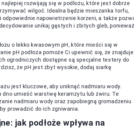
najlepiej rozwijają się w podłożu, które jest dobrze
trzymywać wilgoć. Idealna będzie mieszanka torfu,
i odpowiednie napowietrzenie korzeni, a także pozwo
decydowanie unikaj gęstych i zbitych gleb, poniewa
dłożu o lekko kwasowym pH, które mieści się w
zanie pH podłoża pomoże Ci upewnić się, że znajduje
ch ogrodniczych dostępne są specjalne testery do
rdzisz, że pH jest zbyt wysokie, dodaj siarkę
żu jest kluczowe, aby uniknąć nadmiaru wody.
ch dno umieść warstwę keramzytu lub żwiru. Te
zanie nadmiaru wody oraz zapobiegną gromadzeniu
oby prowadzić do ich zgniwania.
jne: jak podłoże wpływa na