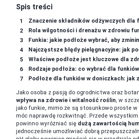
Spis treści
Znaczenie składników odżywczych dla 
Rola wilgotności i drenażu w zdrowiu fu
Funkia: jakie podłoże wybrać, aby zmin
Najczęstsze błędy pielęgnacyjne: jak p
Właściwe podłoże jest kluczowe dla zdr
Rodzaje podłoża: co wybrać dla funkió
Podłoże dla funkiów w doniczkach: jak 
Jako osoba z pasją do ogrodnictwa oraz bota
wpływa na zdrowie i witalność roślin
, w szcz
jako funkie, mimo że są stosunkowo proste w
móc naprawdę rozkwitnąć. Przede wszystkim n
powinno wyróżniać się
dużą zawartością hum
jednocześnie umożliwiać dobrą przepuszczal
pH gleby powinien mieścić się w przedziale o