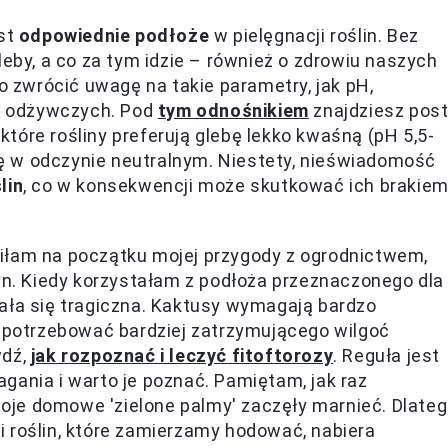
est
odpowiednie podłoże
w pielęgnacji roślin. Bez
leby, a co za tym idzie – również o zdrowiu naszych
to zwrócić uwagę na takie parametry, jak pH,
w odżywczych. Pod
tym odnośnikiem
znajdziesz post
tóre rośliny preferują glebę lekko kwaśną (pH 5,5-
się w odczynie neutralnym. Niestety, nieświadomość
lin
, co w konsekwencji może skutkować ich brakie
iłam na początku mojej przygody z ogrodnictwem,
in. Kiedy korzystałam z podłoża przeznaczonego dla
ała się tragiczna. Kaktusy wymagają bardzo
ą potrzebować bardziej zatrzymującego wilgoć
wdź,
jak rozpoznać i leczyć fitoftorozy
. Reguła jest
gania i warto je poznać. Pamiętam, jak raz
je domowe 'zielone palmy' zaczęły marnieć. Dlate
 roślin, które zamierzamy hodować, nabiera