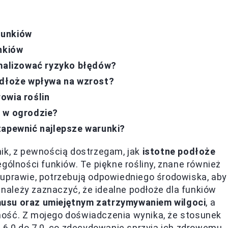
funkiów
nkiów
imalizować ryzyko błędów?
odłoże wpływa na wzrost?
owia roślin
w w ogrodzie?
zapewnić najlepsze warunki?
nik, z pewnością dostrzegam, jak
istotne podłoże
ególności funkiów. Te piękne rośliny, znane również
 uprawie, potrzebują odpowiedniego środowiska, aby
ależy zaznaczyć, że idealne podłoże dla funkiów
usu oraz umiejętnym zatrzymywaniem wilgoci
, a
ność. Z mojego doświadczenia wynika, że stosunek
d 6.0 do 7.0, co zdecydowanie sprzyja ich zdrowemu