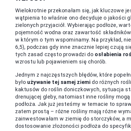
Wielokrotnie przekonałam się, jak kluczowe j
wątpienia to właśnie ono decyduje o jakości g
zielonych przyjaciół. Wybierając podłoże, war
pojemność wodna oraz zawartość składnikó
w którym o tym wspominamy. Na przykład, niek
6,5), podczas gdy inne znacznie lepiej czują 
tych zasad często prowadzi do
osłabienia roś
wzrostu lub pojawieniem się chorób.
Jednym z najczęstszych błędów, które popełn
było
używanie tej samej ziemi
do różnych rośl
kaktusów do roślin doniczkowych, sytuacja st
drenującej gleby, natomiast inne rośliny mog
podłoża. Jak już jesteśmy w temacie to spra
zatem prostą – różne rośliny mają różne wyma
zainwestowałam w ziemię do storczyków, a mo
dostosowanie złożoności podłoża do specyfiki