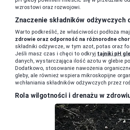
wzrostowi oraz rozwojowi.
Znaczenie składników odżywczych d
Warto podkreślić, że właściwości podłoża mają
zdrowie oraz odporność na różnorodne cho
składniki odżywcze, w tym azot, potas oraz f
Jeśli masz czas i chęci to odkryj
tajniki pH g
danych, wystarczająca ilość azotu w glebie p
Dodatkowo, stosowanie nawożenia organicznego
gleby, ale również wspiera mikroskopijne orga
wchłaniania składników odżywczych przez roś
Rola wilgotności i drenażu w zdrowi