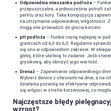
Odpowiednia mieszanka podłoża
– Funkie 
przepuszczalne, a jednocześnie potrafi za
perlitu oraz kory. Taka kompozycja zapewn
na utrzymanie odpowiedniej wilgotności. Z
mogą one prowadzić do gnicia korzeni.
pH podłoża
– Funkie rosną najlepiej w po
granicach od 6,0 do 6,5. Regularne sprawd
się ono w odpowiednim zakresie. W sklepa
gleby, które ułatwią to zadanie. Jeśli stwie
grysikową, aby obniżyć jego wartość.
Drenaż
– Zapewnienie odpowiedniego drena
Wybierz donice z otworami na dnie, a na i
działania pozwolą na efektywne odprowad
się wilgoci w strefie korzeniowej, co mogł
Najczęstsze błędy pielęgnacy
wzrost?