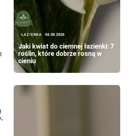
ŁAZIENKA
04.08.2026
Jaki kwiat do ciemnej łazienki: 7
roślin, które dobrze rosną w
d
cieniu
ą
k,