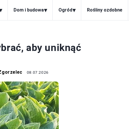
▾
▾
▾
Dom i budowa
Ogród
Rośliny ozdobne
OGRÓD
ybrać, aby uniknąć
Zgorzelec
08.07.2026