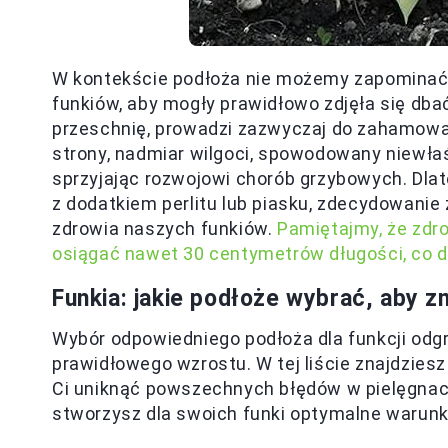
W kontekście podłoża nie możemy zapomina
funkiów, aby mogły prawidłowo zdjęła się dbać
przeschnię, prowadzi zazwyczaj do zahamowani
strony, nadmiar wilgoci, spowodowany niewła
sprzyjając rozwojowi chorób grzybowych. Dla
z dodatkiem perlitu lub piasku, zdecydowanie
zdrowia naszych funkiów.
Pamiętajmy, że zdro
osiągać nawet 30 centymetrów długości, co 
Funkia: jakie podłoże wybrać, aby 
Wybór odpowiedniego podłoża dla funkcji odg
prawidłowego wzrostu. W tej liście znajdzies
Ci uniknąć powszechnych błędów w pielęgnacji
stworzysz dla swoich funki optymalne warunki