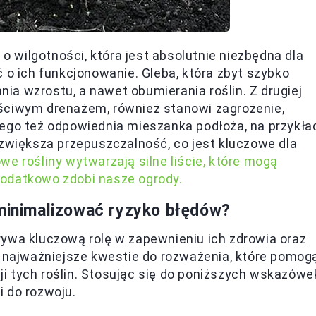
ć o
wilgotności
, która jest absolutnie niezbędna dla
 o ich funkcjonowanie. Gleba, która zbyt szybko
a wzrostu, a nawet obumierania roślin. Z drugiej
ściwym drenażem, również stanowi zagrożenie,
tego też odpowiednia mieszanka podłoża, na przykła
 zwiększa przepuszczalność, co jest kluczowe dla
we rośliny wytwarzają silne liście, które mogą
dodatkowo zdobi nasze ogrody.
zminimalizować ryzyko błędów?
rywa kluczową rolę w zapewnieniu ich zdrowia oraz
z najważniejsze kwestie do rozważenia, które pomog
 tych roślin. Stosując się do poniższych wskazówe
 do rozwoju.