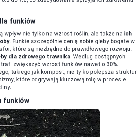
la funkiów
 wpływ nie tylko na wzrost roślin, ale także na
ich
roby
. Funkie szczególnie cenią sobie gleby bogate w
osfor, które są niezbędne do prawidłowego rozwoju.
leby dla zdrowego trawnika
. Według dostępnych
otrafi zwiększyć wzrost funkiów nawet o 30%.
, takiego jak kompost, nie tylko polepsza struktu
nizmy, które odgrywają kluczową rolę w procesie
liny.
u funkiów