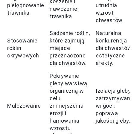
koszenie i
pielęgnowanie
utrudnia
nawożenie
trawnika
wzrost
trawnika.
chwastów.
Sadzenie roślin,
Naturalna
Stosowanie
które zajmują
konkurencja
roślin
miejsce
dla chwastów,
okrywowych
przeznaczone
estetyczne
dla chwastów.
efekty.
Pokrywanie
gleby warstwą
organiczną w
Izolacja gleby,
celu
zatrzymywani
Mulczowanie
zmniejszenia
wilgoci,
erozji i
poprawa
hamowania
jakości gleby.
wzrostu