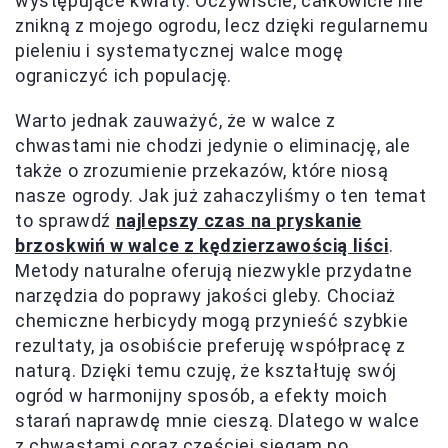
występujące kwiaty. Oczywiście, całkowicie nie
znikną z mojego ogrodu, lecz dzięki regularnemu
pieleniu i systematycznej walce mogę
ograniczyć ich populację.
Warto jednak zauważyć, że w walce z
chwastami nie chodzi jedynie o eliminację, ale
także o zrozumienie przekazów, które niosą
nasze ogrody. Jak już zahaczyliśmy o ten temat
to sprawdź
najlepszy czas na pryskanie
brzoskwiń w walce z kędzierzawością liści
.
Metody naturalne oferują niezwykle przydatne
narzędzia do poprawy jakości gleby. Chociaż
chemiczne herbicydy mogą przynieść szybkie
rezultaty, ja osobiście preferuję współpracę z
naturą. Dzięki temu czuję, że kształtuję swój
ogród w harmonijny sposób, a efekty moich
starań naprawdę mnie cieszą. Dlatego w walce
z chwastami coraz częściej sięgam po