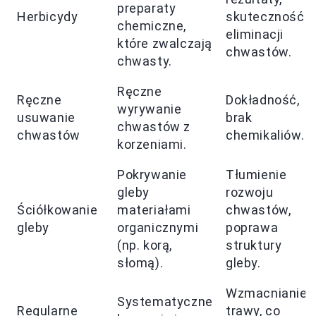
preparaty
Herbicydy
skuteczność 
chemiczne,
eliminacji
które zwalczają
chwastów.
chwasty.
Ręczne
Ręczne
Dokładność,
wyrywanie
usuwanie
brak
chwastów z
chwastów
chemikaliów.
korzeniami.
Pokrywanie
Tłumienie
gleby
rozwoju
Ściółkowanie
materiałami
chwastów,
gleby
organicznymi
poprawa
(np. korą,
struktury
słomą).
gleby.
Wzmacnianie
Systematyczne
Regularne
trawy, co