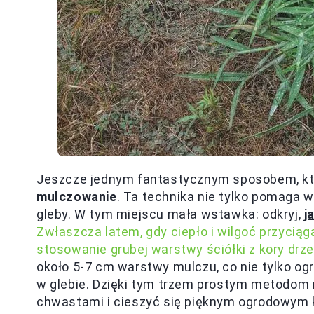
Jeszcze jednym fantastycznym sposobem, któ
mulczowanie
. Ta technika nie tylko pomaga 
gleby. W tym miejscu mała wstawka: odkryj,
j
Zwłaszcza latem, gdy ciepło i wilgoć przyciąg
stosowanie grubej warstwy ściółki z kory drz
około 5-7 cm warstwy mulczu, co nie tylko og
w glebie. Dzięki tym trzem prostym metodom
chwastami i cieszyć się pięknym ogrodowym 