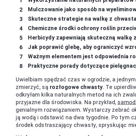
Mulczowanie jako sposób na wyelimino
Skuteczne strategie na walkę z chwast
Chemiczne środki ochrony roślin przeci
Herbicydy zapewniają skuteczną walkę 
Jak poprawić glebę, aby ograniczyć w
Ważnym elementem jest odpowiednia rot
Praktyczne porady dotyczące pielęgna
Uwielbiam spędzać czas w ogrodzie, a jednym
zmierzyć, są
rozłogowe chwasty
. Te upierdl
odkryłam kilka naturalnych metod na ich zwa
przyjazne dla środowiska. Na przykład,
samodz
genialnym rozwiązaniem. Wystarczy zebrać ok
ją wodą i odstawić na dwa tygodnie. Po tym cz
środek odstraszający chwasty, spryskując miej