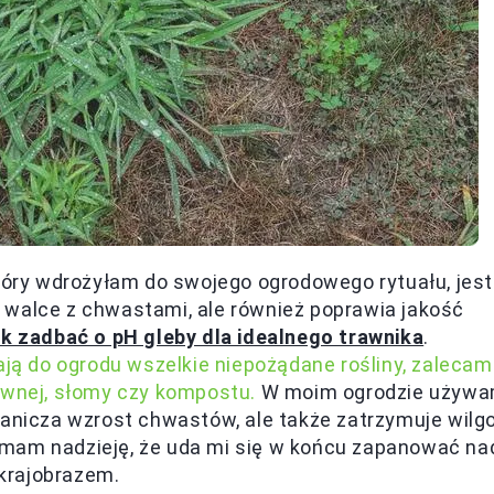
ry wdrożyłam do swojego ogrodowego rytuału, jest
w walce z chwastami, ale również poprawia jakość
ak zadbać o pH gleby dla idealnego trawnika
.
ają do ogrodu wszelkie niepożądane rośliny, zalecam
ewnej, słomy czy kompostu.
W moim ogrodzie używ
ranicza wzrost chwastów, ale także zatrzymuje wilg
 mam nadzieję, że uda mi się w końcu zapanować na
krajobrazem.