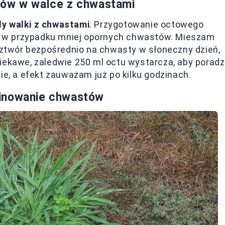
tów w walce z chwastami
y walki z chwastami
. Przygotowanie octowego
 w przypadku mniej opornych chwastów. Mieszam
roztwór bezpośrednio na chwasty w słoneczny dzień,
iekawe, zaledwie 250 ml octu wystarcza, aby poradz
ie, a efekt zauważam już po kilku godzinach.
minowanie chwastów