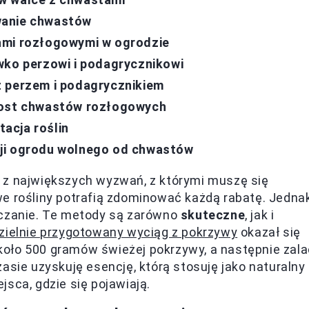
wanie chwastów
ami rozłogowymi w ogrodzie
wko perzowi i podagrycznikowi
z perzem i podagrycznikiem
zrost chwastów rozłogowych
acja roślin
cji ogrodu wolnego od chwastów
 z największych wyzwań, z którymi muszę się
iwe rośliny potrafią zdominować każdą rabatę. Jedna
lczanie. Te metody są zarówno
skuteczne
, jak i
ielnie przygotowany wyciąg z pokrzywy
okazał się
oło 500 gramów świeżej pokrzywy, a następnie zala
asie uzyskuję esencję, którą stosuję jako naturalny
sca, gdzie się pojawiają.