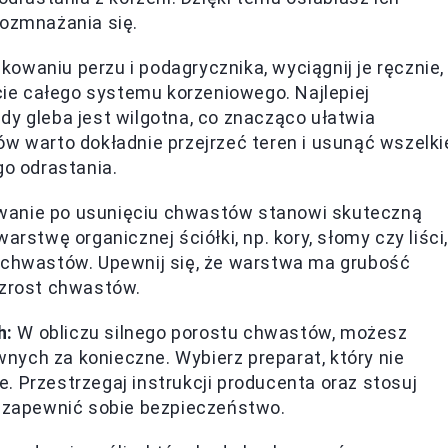
rozmnażania się.
kowaniu perzu i podagrycznika, wyciągnij je ręcznie,
e całego systemu korzeniowego. Najlepiej
dy gleba jest wilgotna, co znacząco ułatwia
ów warto dokładnie przejrzeć teren i usunąć wszelki
go odrastania.
anie po usunięciu chwastów stanowi skuteczną
rstwę organicznej ściółki, np. kory, słomy czy liści,
 chwastów. Upewnij się, że warstwa ma grubość
wzrost chwastów.
h:
W obliczu silnego porostu chwastów, możesz
ych za konieczne. Wybierz preparat, który nie
 Przestrzegaj instrukcji producenta oraz stosuj
y zapewnić sobie bezpieczeństwo.