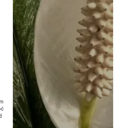
am
oć
d