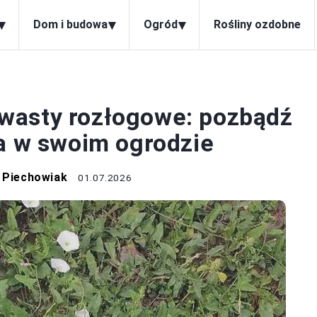
▾
▾
▾
Dom i budowa
Ogród
Rośliny ozdobne
CHWASTY
wasty rozłogowe: pozbądź
ka w swoim ogrodzie
 Piechowiak
01.07.2026