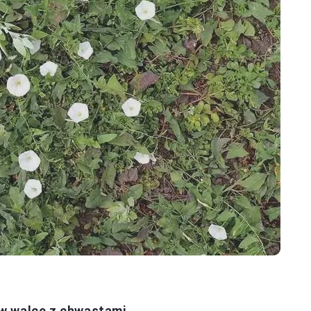
w walce z chwastami